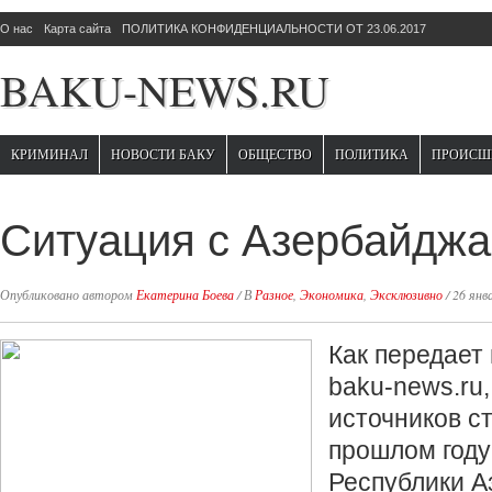
О нас
Карта сайта
ПОЛИТИКА КОНФИДЕНЦИАЛЬНОСТИ ОТ 23.06.2017
BAKU-NEWS.RU
КРИМИНАЛ
НОВОСТИ БАКУ
ОБЩЕСТВО
ПОЛИТИКА
ПРОИСШ
Ситуация с Азербайдж
Опубликовано автором
Екатерина Боева
/
В
Разное
,
Экономика
,
Эксклюзивно
/
26 янв
Как передает
baku-news.ru
источников ст
прошлом год
Республики 