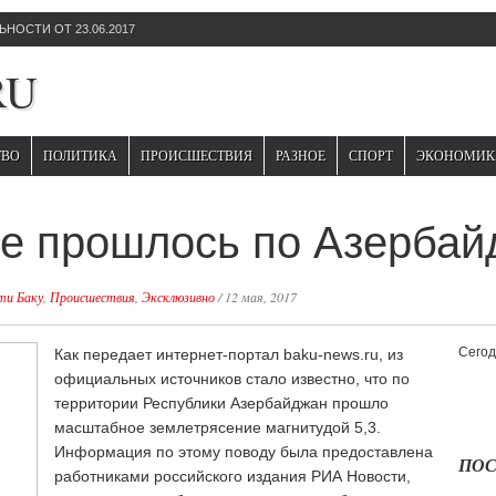
НОСТИ ОТ 23.06.2017
RU
ТВО
ПОЛИТИКА
ПРОИСШЕСТВИЯ
РАЗНОЕ
СПОРТ
ЭКОНОМИК
е прошлось по Азербай
ти Баку
,
Происшествия
,
Эксклюзивно
/
12 мая, 2017
Сегод
Как передает интернет-портал baku-news.ru, из
официальных источников стало известно, что по
территории Республики Азербайджан прошло
масштабное землетрясение магнитудой 5,3.
Информация по этому поводу была предоставлена
ПОС
работниками российского издания РИА Новости,