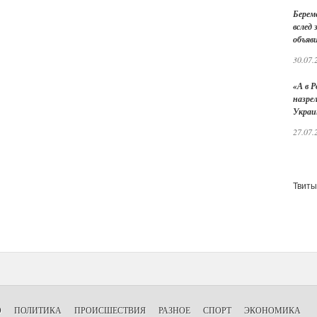
Берем
вслед
объяв
30.07.
«А в Р
назре
Украи
27.07.
Твиты
О
ПОЛИТИКА
ПРОИСШЕСТВИЯ
РАЗНОЕ
СПОРТ
ЭКОНОМИКА