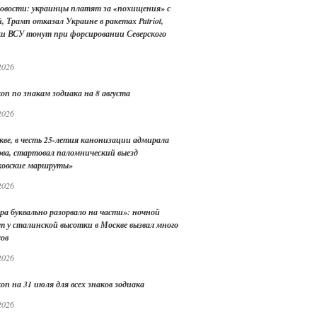
овости: украинцы платят за «похищения» с
, Трамп отказал Украине в ракетах Patriot,
ки ВСУ тонут при форсировании Северского
2026
оп по знакам зодиака на 8 августа
2026
кве, в честь 25-летия канонизации адмирала
ва, стартовал паломнический выезд
овские маршруты»
2026
ра буквально разорвало на части»: ночной
т у сталинской высотки в Москве вызвал много
сов
2026
оп на 31 июля для всех знаков зодиака
2026