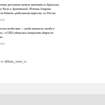
енных россиянок начали выгонять из Бразилии
 за Чили и Аргентиной: Южная Америка
ила бойкот «родильному туризму» из России
2026
оссии всегда так — когда накипело, тогда и
ло»: в США удивились мощности ударов по
не
2026
 от @Baku_news_ru