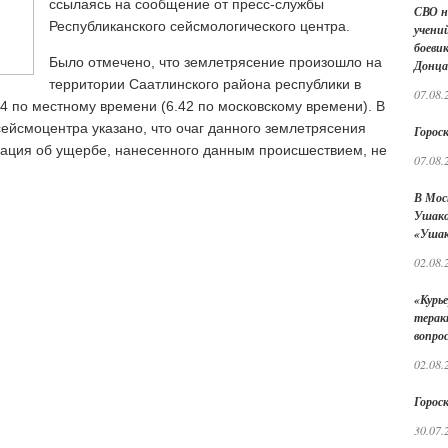
ссылаясь на сообщение от пресс-службы
СВО н
Республиканского сейсмологического центра.
учений
боеви
Было отмечено, что землетрясение произошло на
Донца
территории Саатлинского района республики в
07.08.
24 по местному времени (6.42 по московскому времени). В
ейсмоцентра указано, что очаг данного землетрясения
Гороск
мация об ущербе, нанесенного данным происшествием, не
07.08.
В Мос
Ушако
«Ушак
02.08.
«Курье
терак
вопро
02.08.
Гороск
30.07.