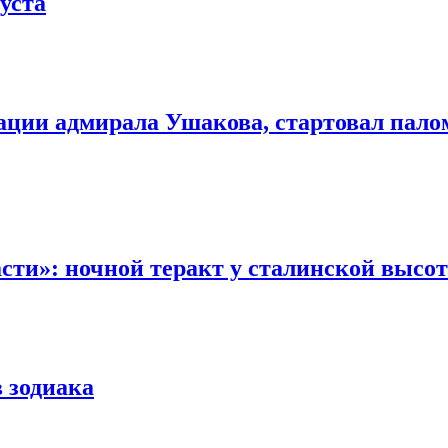
густа
изации адмирала Ушакова, стартовал па
асти»: ночной теракт у сталинской высо
в зодиака