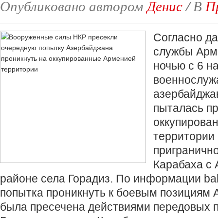
Опубликовано автором
Денис
/
В
П
Согласно д
службы Арм
ночью с 6 н
военнослуж
азербайджа
пыталась пр
оккупирова
территории
пригранично
Карабаха с
районе села Горадиз. По информации ba
попытка проникнуть к боевым позициям
была пресечена действиями передовых 