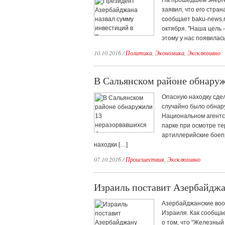
На прошедшем энерге
заявил, что его стра
сообщает baku-news.r
октября. "Наша цель 
этому у нас появилас
10.10.2016
/
Политика
,
Экономика
,
Эксклюзивно
В Сальянском районе обнаруж
Опасную находку сдел
случайно было обнар
Национальном агентс
парке при осмотре т
артиллерийские боеп
находки […]
07.10.2016
/
Происшествия
,
Эксклюзивно
Израиль поставит Азербайдж
Азербайджанские воо
Израиля. Как сообща
о том, что "Железный