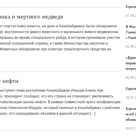
Гороск
нка и мертвого медведя
07.08.
ет-портал baku-news.ru, на днях в Азербайджане была обнаружена
В Мос
Ушако
я, внутренности дикого животного и маленького живого медвежонка.
«Ушак
ержаны во время специального рейда, в котором принимали участие
енной пограничной службы, а также Министерства экологии и
02.08.
 Животных обнаружили при осмотре транспортного средства на
«Курье
терак
вопро
02.08.
у нефти
Гороск
ыступил глава республики Азербайджан Ильхам Алиев. Как
u, президент сообщил, что его страна не планирует увеличивать
30.07.
табилизации рынка нефти. В рамках совместной пресс-конференции
уэлы Николасом Мадуро, который приехал в Азербайджан с рабочим
Берем
азал, что наращивание объёмов в данной ситуации […]
вслед
объяв
30.07.