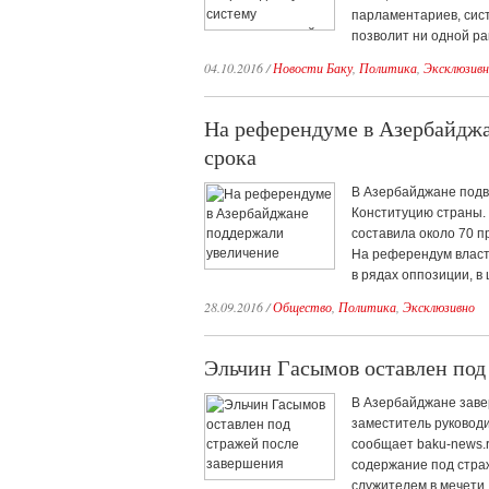
парламентариев, сист
позволит ни одной ра
04.10.2016
/
Новости Баку
,
Политика
,
Эксклюзивн
На референдуме в Азербайджа
срока
В Азербайджане подв
Конституцию страны. 
составила около 70 п
На референдум власт
в рядах оппозиции, в
28.09.2016
/
Общество
,
Политика
,
Эксклюзивно
Эльчин Гасымов оставлен под
В Азербайджане заве
заместитель руководи
сообщает baku-news.r
содержание под стра
служителем в мечети.