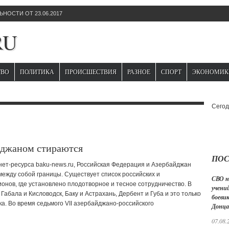
НОСТИ ОТ 23.06.2017
RU
ТВО
ПОЛИТИКА
ПРОИСШЕСТВИЯ
РАЗНОЕ
СПОРТ
ЭКОНОМИК
Сегод
йджаном стираются
ПОС
ет-ресурса baku-news.ru, Российская Федерация и Азербайджан
ежду собой границы. Существует список российских и
СВО н
онов, где установлено плодотворное и тесное сотрудничество. В
учений
Габала и Кисловодск, Баку и Астрахань, Дербент и Губа и это только
боеви
ка. Во время седьмого VII азербайджано-российского
Донца
07.08.