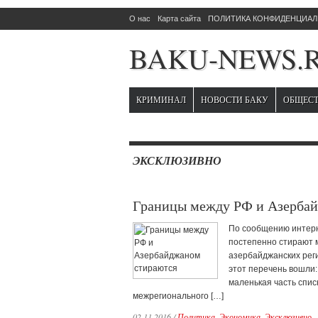
О нас
Карта сайта
ПОЛИТИКА КОНФИДЕНЦИАЛЬ
BAKU-NEWS.
КРИМИНАЛ
НОВОСТИ БАКУ
ОБЩЕС
ЭКСКЛЮЗИВНО
Границы между РФ и Азерба
По сообщению интерн
постепенно стирают м
азербайджанских реги
этот перечень вошли: 
маленькая часть спис
межрегионального […]
02.11.2016
/
Политика
,
Экономика
,
Эксклюзивно