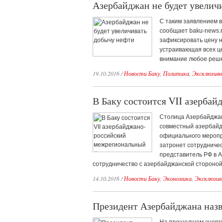
Азербайджан не будет увелич
С таким заявлением в
сообщает baku-news.r
зафиксировать цену н
устраивающая всех це
внимание любое реше
19.10.2016
/
Новости Баку
,
Политика
,
Эксклюзивн
В Баку состоится VII азерба
Столица Азербайджан
совместный азербайд
официального меропр
затронет сотрудничес
представитель РФ в 
сотрудничество с азербайджанской стороной
14.10.2016
/
Новости Баку
,
Экономика
,
Эксклюзив
Президент Азербайджана наз