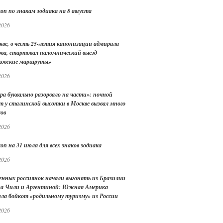
оп по знакам зодиака на 8 августа
2026
кве, в честь 25-летия канонизации адмирала
ва, стартовал паломнический выезд
овские маршруты»
2026
ра буквально разорвало на части»: ночной
т у сталинской высотки в Москве вызвал много
сов
2026
оп на 31 июля для всех знаков зодиака
2026
енных россиянок начали выгонять из Бразилии
 за Чили и Аргентиной: Южная Америка
ила бойкот «родильному туризму» из России
2026