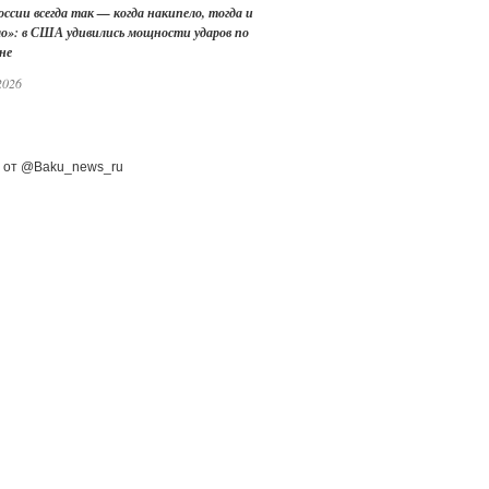
оссии всегда так — когда накипело, тогда и
ло»: в США удивились мощности ударов по
не
2026
 от @Baku_news_ru