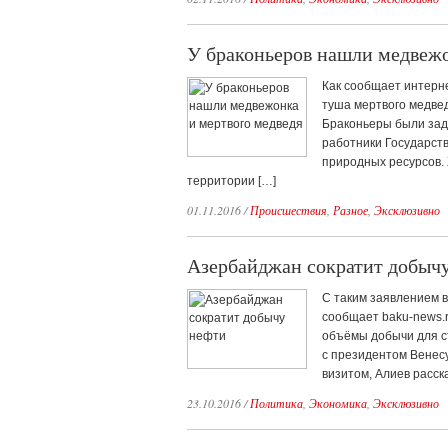
У браконьеров нашли медвежо
Как сообщает интерн
туша мертвого медвед
Браконьеры были зад
работники Государств
природных ресурсов.
территории […]
01.11.2016
/
Происшествия
,
Разное
,
Эксклюзивно
Азербайджан сократит добыч
С таким заявлением в
сообщает baku-news.r
объёмы добычи для с
с президентом Венес
визитом, Алиев расск
23.10.2016
/
Политика
,
Экономика
,
Эксклюзивно