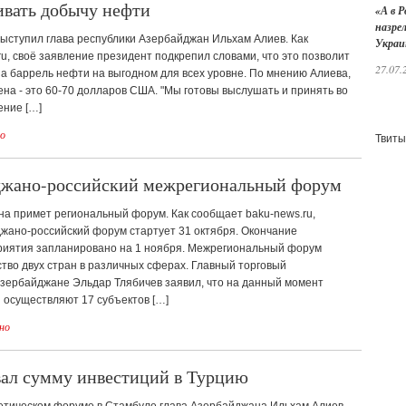
ивать добычу нефти
«А в Р
назре
ыступил глава республики Азербайджан Ильхам Алиев. Как
Украи
u, своё заявление президент подкрепил словами, что это позволит
27.07.
а баррель нефти на выгодном для всех уровне. По мнению Алиева,
на - это 60-70 долларов США. "Мы готовы выслушать и принять во
ние […]
о
Твиты
йджано-российский межрегиональный форум
а примет региональный форум. Как сообщает baku-news.ru,
жано-российский форум стартует 31 октября. Окончание
иятия запланировано на 1 ноября. Межрегиональный форум
тво двух стран в различных сферах. Главный торговый
Азербайджане Эльдар Тлябичев заявил, что на данный момент
 осуществляют 17 субъектов […]
но
вал сумму инвестиций в Турцию