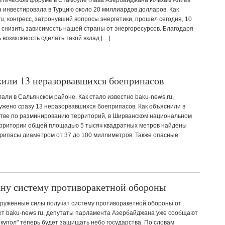
тическом форуме в Стамбуле глава Азербайджана Ильхам Алиев
на инвестировала в Турцию около 20 миллиардов долларов. Как
u, конгресс, затронувший вопросы энергетики, прошёл сегодня, 10
- снизить зависимость нашей страны от энергоресурсов. Благодаря
ь возможность сделать такой вклад […]
или 13 неразорвавшихся боеприпасов
али в Сальянском районе. Как стало известно baku-news.ru,
ужено сразу 13 неразорвавшихся боеприпасов. Как объяснили в
тве по разминированию территорий, в Ширванском национальном
ерритории общей площадью 5 тысяч квадратных метров найдены
рипасы диаметром от 37 до 100 миллиметров. Также опасные
ану систему противоракетной обороны
ружённые силы получат систему противоракетной обороны от
ет baku-news.ru, депутаты парламента Азербайджана уже сообщают
 купол" теперь будет защищать небо государства. По словам