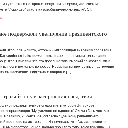
ема уже готова к отправке. Депутаты заверяют, что "система не
кете "Искандер" упасть на азербайджанскую землю". С […]
о
не поддержали увеличение президентского
ели итоги плебисцита, который был посвящён внесению поправок в
Как сообщает baku-news.ru, явка граждан на пункты голосования
роцентов. Отметим, что это довольно-таки высокий показатель явки.
и вынесли несколько вопросов. Несмотря на протестные настроения
 целом население поддержало поправки […]
 стражей после завершения следствия
ршено предварительное следствие, в котором фигурирует
теля организации "Мусульманское единство" Эльчин Гасымов. Как
u, в пятницу, 23 сентября, согласно судебному решению его
жей продлено на два месяца. Напоминаем, что Гасымов является
 Он был арестован ещё 5 ноября прошлого года. Тогда мужчина […]