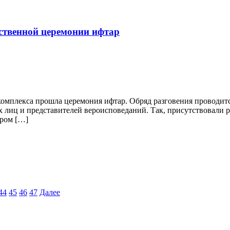
ственной церемонии ифтар
комплекса прошла церемония ифтар. Обряд разговения проводитс
лиц и представителей вероисповеданий. Так, присутствовали р
ером […]
44
45
46
47
Далее