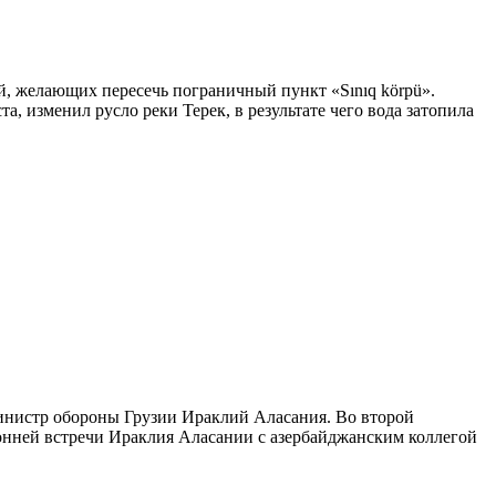
ей, желающих пересечь пограничный пункт «Sınıq körpü».
, изменил русло реки Терек, в результате чего вода затопила
л министр обороны Грузии Ираклий Аласания. Во второй
онней встречи Ираклия Аласании с азербайджанским коллегой