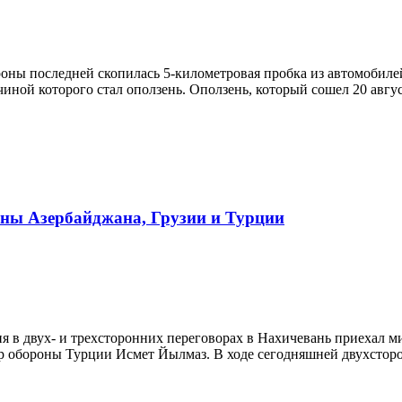
ороны последней скопилась 5-километровая пробка из автомобил
ной которого стал оползень. Оползень, который сошел 20 августа
оны Азербайджана, Грузии и Турции
астия в двух- и трехсторонних переговорах в Нахичевань приеха
тр обороны Турции Исмет Йылмаз. В ходе сегодняшней двухстор