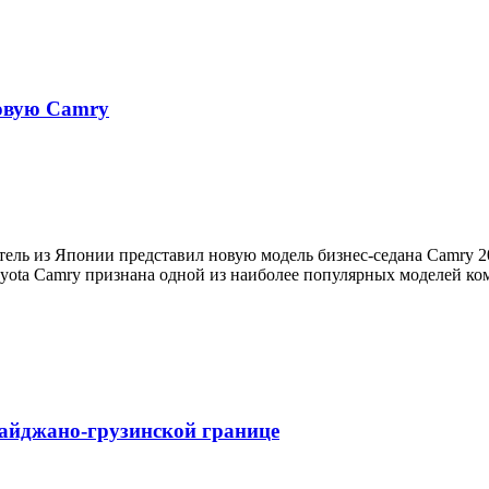
новую Camry
итель из Японии представил новую модель бизнес-седана Camry 
Toyota Camry признана одной из наиболее популярных моделей к
байджано-грузинской границе