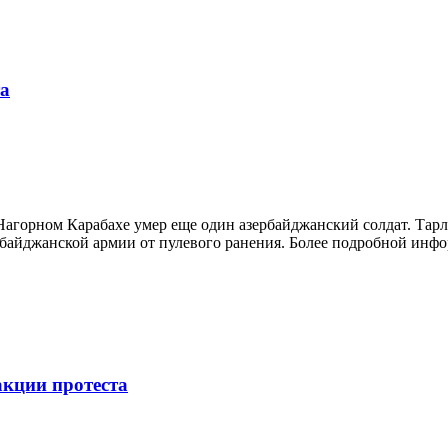
та
 Нагорном Карабахе умер еще один азербайджанский солдат. Тар
рбайджанской армии от пулевого ранения. Более подробной инфо
кции протеста