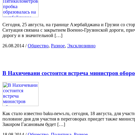
Сегодня, 25 августа, на границе Азербайджана и Грузии со ст
Ситуация связана с закрытием Военно-Грузинской дороги, причи
дорогу и в значительной […]
26.08.2014
/
Общество
,
Разное
,
Эксклюзивно
В Нахичевани состоится встреча министров обор
Как стало известно baku-news.ru, сегодня, 18 августа, для уч
половине дня для участия в переговорах приедет также минис
Закиром Гасановым будет […]
18.08.2014
/
Общество
,
Политика
,
Разное