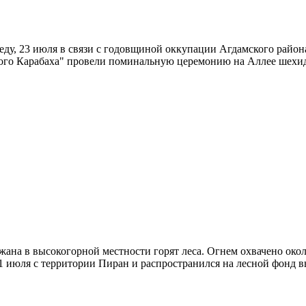
реду, 23 июля в связи с годовщиной оккупации Агдамского райо
о Карабаха" провели поминальную церемонию на Аллее шехидов
жана в высокогорной местности горят леса. Огнем охвачено около
21 июля с территории Пиран и распространился на лесной фонд 