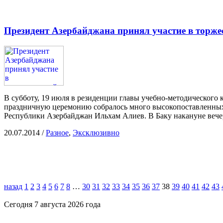
Президент Азербайджана принял участие в торже
В субботу, 19 июля в резиденции главы учебно-методического 
праздничную церемонию собралось много высокопоставленных 
Республики Азербайджан Ильхам Алиев. В Баку накануне веч
20.07.2014
/
Разное
,
Эксклюзивно
назад
1
2
3
4
5
6
7
8
…
30
31
32
33
34
35
36
37
38
39
40
41
42
43
Сегодня 7 августа 2026 года