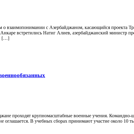
дум о взаимопонимании с Азербайджаном, касающийся проекта Т
 в Анкаре встретились Натиг Алиев, азербайджанский министр 
н […]
 военнообязанных
рбайджане проходят крупномасштабные военные учения. Командно
е оглашается. В учебных сборах принимают участие около 10 ты