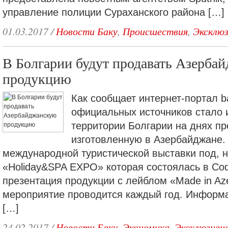
управление полиции Сураханского района […]
01.03.2017
/
Новости Баку
,
Происшествия
,
Эксклю
В Болгарии будут продавать Азерба
продукцию
Как сообщает интернет-портал ba
официальных источников стало и
территории Болгарии на днях п
изготовленную в Азербайджане.
международной туристической выставки под, 
«Holiday&SPA EXPO» которая состоялась в Со
презентация продукции с лейблом «Made in Aze
мероприятие проводится каждый год. Информа
[…]
24.02.2017
/
Новости Баку
,
Экономика
,
Эксклюзивн