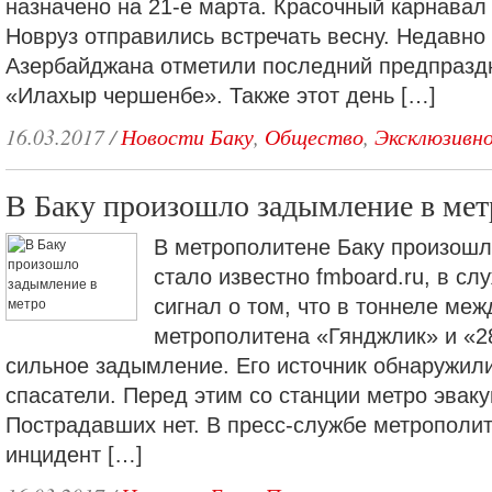
назначено на 21-е марта. Красочный карнавал
Новруз отправились встречать весну. Недавно
Азербайджана отметили последний предпразд
«Илахыр чершенбе». Также этот день […]
16.03.2017
/
Новости Баку
,
Общество
,
Эксклюзивн
В Баку произошло задымление в мет
В метрополитене Баку произошл
стало известно fmboard.ru, в с
сигнал о том, что в тоннеле ме
метрополитена «Гянджлик» и «2
сильное задымление. Его источник обнаружили
спасатели. Перед этим со станции метро эвак
Пострадавших нет. В пресс-службе метрополит
инцидент […]