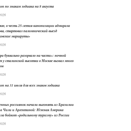
оп по знакам зодиака на 8 августа
2026
кве, в честь 25-летия канонизации адмирала
ва, стартовал паломнический выезд
овские маршруты»
2026
ра буквально разорвало на части»: ночной
т у сталинской высотки в Москве вызвал много
сов
2026
оп на 31 июля для всех знаков зодиака
2026
енных россиянок начали выгонять из Бразилии
 за Чили и Аргентиной: Южная Америка
ила бойкот «родильному туризму» из России
2026