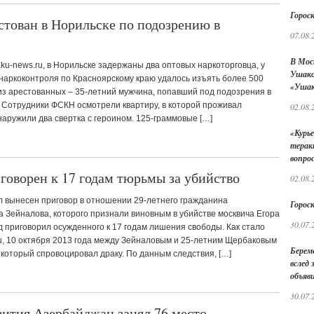
Гороск
тован в Норильске по подозрению в
07.08.
В Мос
aku-news.ru, в Норильске задержаны два оптовых наркоторговца, у
Ушако
наркоконтроля по Красноярскому краю удалось изъять более 500
«Ушак
из арестованных – 35-летний мужчина, попавший под подозрения в
 Сотрудники ФСКН осмотрели квартиру, в которой проживал
02.08.
аружили два свертка с героином. 125-граммовые […]
«Курье
терак
вопро
оворен к 17 годам тюрьмы за убийство
02.08.
л вынесен приговор в отношении 29-летнего гражданина
Гороск
 Зейналова, которого признали виновным в убийстве москвича Егора
30.07.
 приговорил осужденного к 17 годам лишения свободы. Как стало
u, 10 октября 2013 года между Зейналовым и 25-летним Щербаковым
Берем
который спровоцировал драку. По данным следствия, […]
вслед
объяв
30.07.
вития Азербайджан занял 76 место