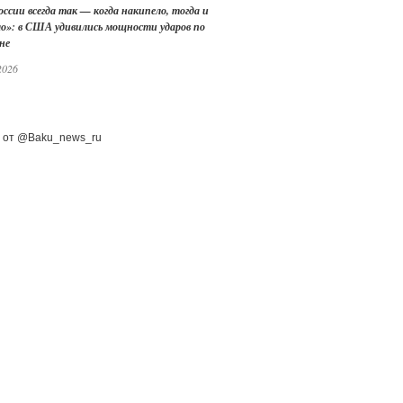
оссии всегда так — когда накипело, тогда и
ло»: в США удивились мощности ударов по
не
2026
 от @Baku_news_ru