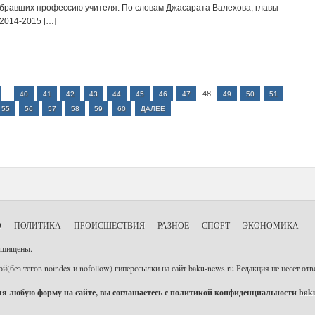
ыбравших профессию учителя. По словам Джасарата Валехова, главы
 2014-2015 […]
…
48
40
41
42
43
44
45
46
47
49
50
51
55
56
57
58
59
60
ДАЛЕЕ
О
ПОЛИТИКА
ПРОИСШЕСТВИЯ
РАЗНОЕ
СПОРТ
ЭКОНОМИКА
защищены.
й(без тегов noindex и nofollow) гиперссылки на сайт baku-news.ru Редакция не несет о
я любую форму на сайте, вы соглашаетесь с политикой конфиденциальности
bak