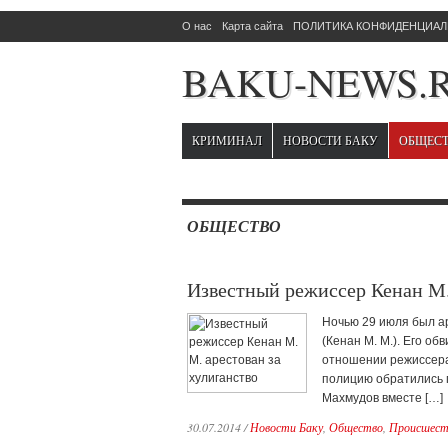
О нас
Карта сайта
ПОЛИТИКА КОНФИДЕНЦИАЛЬ
BAKU-NEWS.
КРИМИНАЛ
НОВОСТИ БАКУ
ОБЩЕС
ОБЩЕСТВО
Известный режиссер Кенан М.
Ночью 29 июля был а
(Кенан М. М.). Его об
отношении режиссера 
полицию обратились 
Махмудов вместе […]
30.07.2014
/
Новости Баку
,
Общество
,
Происшест