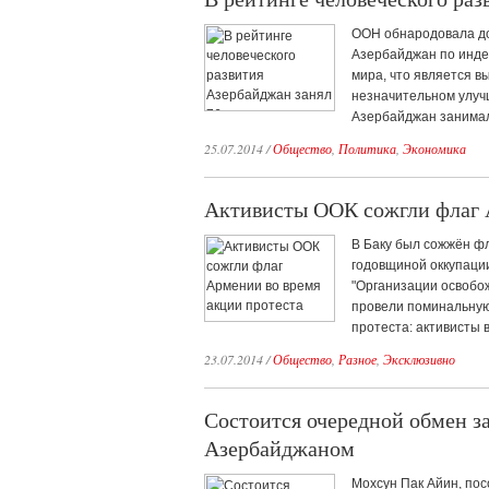
ООН обнародовала до
Азербайджан по индек
мира, что является в
незначительном улучш
Азербайджан занимал 
25.07.2014
/
Общество
,
Политика
,
Экономика
Активисты ООК сожгли флаг 
В Баку был сожжён фл
годовщиной оккупации
"Организации освобо
провели поминальную
протеста: активисты в
23.07.2014
/
Общество
,
Разное
,
Эксклюзивно
Состоится очередной обмен 
Азербайджаном
Мохсун Пак Айин, пос