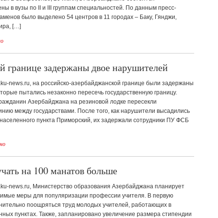
ы в вузы по II и III группам специальностей. По данным пресс-
аменов было выделено 54 центров в 11 городах – Баку, Гянджи,
ра, […]
но
й границе задержаны двое нарушителей
aku-news.ru, на российско-азербайджанской границе были задержаны
торые пытались незаконно пересечь государственную границу.
гражданин Азербайджана на резиновой лодке пересекли
нию между государствами. После того, как нарушители высадились
 населенного пункта Приморский, их задержали сотрудники ПУ ФСБ
но
чать на 100 манатов больше
baku-news.ru, Министерство образования Азербайджана планирует
имые меры для популяризации профессии учителя. В первую
лнительно поощряться труд молодых учителей, работающих в
нных пунктах. Также, запланировано увеличение размера стипендии