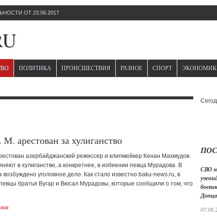
НОСТИ ОТ 23.06.2017
RU
ТВО
ПОЛИТИКА
ПРОИСШЕСТВИЯ
РАЗНОЕ
СПОРТ
ЭКОНОМИК
Сегод
 М. арестован за хулиганство
ПОС
рестован азербайджанский режиссер и клипмейкер Кенан Махмудов
виняют в хулиганстве, а конкретнее, в избиении певца Мурадова. В
СВО н
возбуждено уголовное дело. Как стало известно baku-news.ru, в
учений
певцы братья Вугар и Вюсал Мурадовы, которые сообщили о том, что
боеви
Донца
вия
07.08.