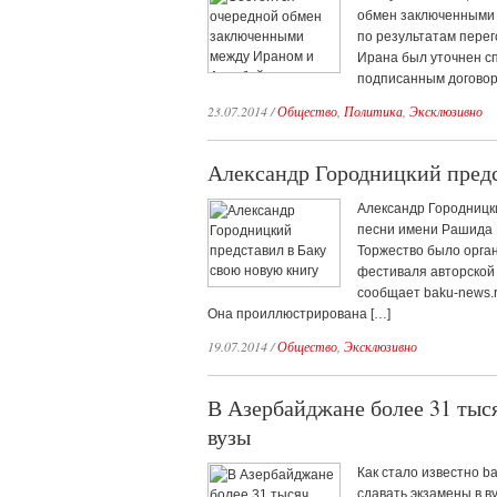
обмен заключенными 
по результатам пере
Ирана был уточнен сп
подписанным договор
23.07.2014
/
Общество
,
Политика
,
Эксклюзивно
Александр Городницкий предс
Александр Городницки
песни имени Рашида Б
Торжество было орга
фестиваля авторской 
сообщает baku-news.r
Она проиллюстрирована […]
19.07.2014
/
Общество
,
Эксклюзивно
В Азербайджане более 31 тыся
вузы
Как стало известно b
сдавать экзамены в в