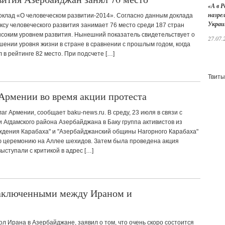
«А в Р
назре
клад «О человеческом развитии-2014». Согласно данным доклада
Украи
су человеческого развития занимает 76 место среди 187 стран
ысоким уровнем развития. Нынешний показатель свидетельствует о
27.07.
ении уровня жизни в стране в сравнении с прошлым годом, когда
в рейтинге 82 место. При подсчете […]
Твиты
Армении во время акции протеста
аг Армении, сообщает baku-news.ru. В среду, 23 июля в связи с
 Агдамского района Азербайджана в Баку группа активистов из
ждения Карабаха" и "Азербайджанский общины Нагорного Карабаха"
 церемонию на Аллее шехидов. Затем была проведена акция
ыступали с критикой в адрес […]
заключенными между Ираном и
ол Ирана в Азербайджане, заявил о том, что очень скоро состоится