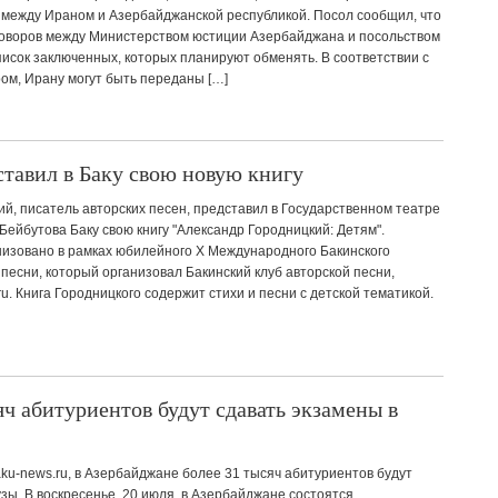
между Ираном и Азербайджанской республикой. Посол сообщил, что
говоров между Министерством юстиции Азербайджана и посольством
исок заключенных, которых планируют обменять. В соответствии с
ом, Ирану могут быть переданы […]
тавил в Баку свою новую книгу
й, писатель авторских песен, представил в Государственном театре
ейбутова Баку свою книгу "Александр Городницкий: Детям".
низовано в рамках юбилейного Х Международного Бакинского
песни, который организовал Бакинский клуб авторской песни,
u. Книга Городницкого содержит стихи и песни с детской тематикой.
ч абитуриентов будут сдавать экзамены в
aku-news.ru, в Азербайджане более 31 тысяч абитуриентов будут
узы. В воскресенье, 20 июля, в Азербайджане состоятся