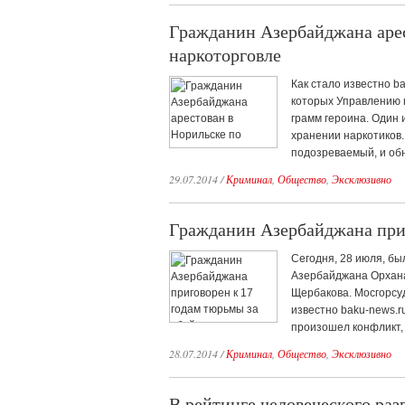
Гражданин Азербайджана арес
наркоторговле
Как стало известно b
которых Управлению 
грамм героина. Один 
хранении наркотиков.
подозреваемый, и обн
29.07.2014
/
Криминал
,
Общество
,
Эксклюзивно
Гражданин Азербайджана приг
Сегодня, 28 июля, бы
Азербайджана Орхана
Щербакова. Мосгорсуд
известно baku-news.r
произошел конфликт, 
28.07.2014
/
Криминал
,
Общество
,
Эксклюзивно
В рейтинге человеческого раз