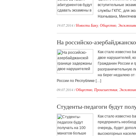
вступительные экзамен
службы ГКПС, для экз
Нахчывана, Мингячеви
19.07.2014
/
Новости Баку
,
Общество
,
Эксклюзив
На российско-азербайджанско
Как стало известно b
двое нарушителей, ко
Гражданин России и 
разграничительную ли
на берег недалеко от
России по Республике […]
09.07.2014
/
Общество
,
Происшествия
,
Эксклюзив
Студенты-педагоги будут полу
Как стало известно 
предпринять необход
очередь, будет допо
высокогорных населе