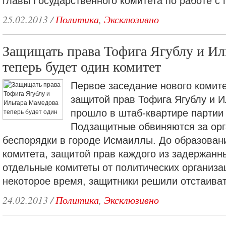
главы Государственного комитета по работе с
25.02.2013
/
Политика
,
Эксклюзивно
Защищать права Тофига Ягублу и Ил
теперь будет один комитет
Первое заседание нового комит
защитой прав Тофига Ягублу и 
прошло в штаб-квартире партии
Подзащитные обвиняются за ор
беспорядки в городе Исмаиллы. До образован
комитета, защитой прав каждого из задержанн
отдельные комитеты от политических организац
некоторое время, защитники решили отстаиват
24.02.2013
/
Политика
,
Эксклюзивно