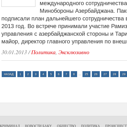
международного сотрудничества
Минобороны Азербайджана. Пак
подписали план дальнейшего сотрудничества 
2013 год. Во встрече принимали участие Рами
управления с азербайджанской стороны и Тари
майор, директор главного управления по вне
30.01.2013
/
Политика
,
Эксклюзивно
…
НАЗАД
1
2
3
4
5
6
7
8
25
26
27
28
29
КРИМИНАЛ
НОВОСТИ БАКУ
ОБЩЕСТВО
ПОЛИТИКА
ПРОИСШЕСТ