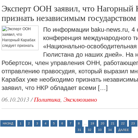
Эксперт ООН заявил, что Нагорный 
признать независимым государством
По информации baku-news.ru, 4
конференция международного ти
«Национально-освободительная 
Гюлистана до наших дней». На 
Робертсон, член управления ОНН, работающе
отправлению правосудия, который выразил мн
Карабах уже необходимо признать независимы
заявил, что НКР обладает всеми […]
06.10.2013
/
Политика
,
Эксклюзивно
…
НАЗАД
1
2
3
4
5
6
7
8
19
20
21
22
23
31
32
33
34
ДАЛЕЕ