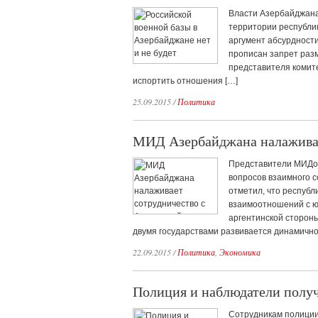
Власти Азербайджана
территории республик
аргумент абсурдности
прописан запрет раз
представителя комит
испортить отношения […]
25.09.2015
/
Политика
МИД Азербайджана налаживае
Представители МИДов
вопросов взаимного 
отметил, что респуб
взаимоотношений с ю
аргентинской стороны
двумя государствами развивается динамично,
22.09.2015
/
Политика
,
Экономика
Полиция и наблюдатели полу
Сотрудникам полици