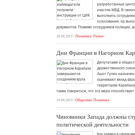
разработанные центр
участии МВД. В своео
выполнить сотрудника
голосования, пр вып
документов. Помимо сотрудников полиции, а
20.09.2015
/
Политика
,
Разное
Дни Франции в Нагорном Кар
Депутатами и общест
дружественного союз
Ашот Гулян назначен 
оценивают вклад фра
территории Карабаха
также говориться, что эта мера способствует
18.09.2015
/
Общество
,
Политика
Чиновники Запада должны глу
политической деятельности
Как заявил в своем м