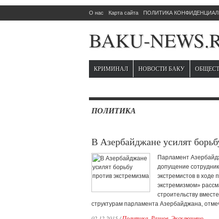
О нас
Карта сайта
ПОЛИТИКА КОНФИДЕНЦИАЛЬ
BAKU-NEWS.
КРИМИНАЛ
НОВОСТИ БАКУ
ОБЩЕС
ПОЛИТИКА
В Азербайджане усилят борьб
Парламент Азербайдж
допущение сотрудник
экстремистов в ходе 
экстремизмом» рассм
строительству вмест
структурам парламента Азербайджана, отмеч
02.12.2015
/
Политика
,
Разное
,
Эксклюзивно