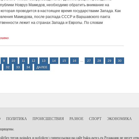
публики Новруз Мамедов, необходимо обратить внимание на
 которая проводится в настоящее время государствами Запада. Как
аявления Мамедова, после распада СССР и Варшавского пакта
твенности лежит на странах Запада и Европы. По словам
зивно
…
9
10
11
12
13
14
15
16
27
28
29
30
32
33
34
ДАЛЕЕ
О
ПОЛИТИКА
ПРОИСШЕСТВИЯ
РАЗНОЕ
СПОРТ
ЭКОНОМИКА
защищены.
й(без тегов noindex и nofollow) гиперссылки на сайт baku-news.ru Редакция не несет о