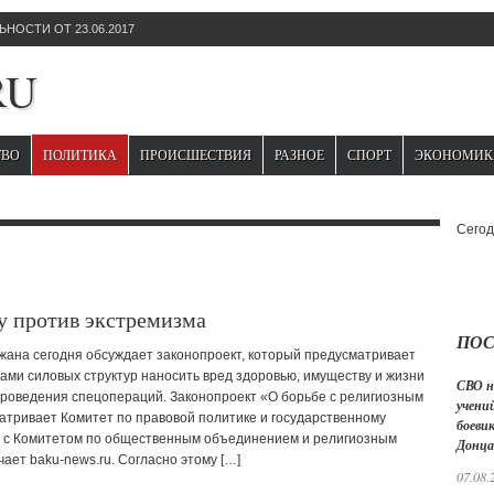
НОСТИ ОТ 23.06.2017
RU
ТВО
ПОЛИТИКА
ПРОИСШЕСТВИЯ
РАЗНОЕ
СПОРТ
ЭКОНОМИК
Сегод
у против экстремизма
ПОС
ана сегодня обсуждает законопроект, который предусматривает
ами силовых структур наносить вред здоровью, имуществу и жизни
СВО н
проведения спецопераций. Законопроект «О борьбе с религиозным
учений
атривает Комитет по правовой политике и государственному
боеви
е с Комитетом по общественным объединением и религиозным
Донца
ает baku-news.ru. Согласно этому […]
07.08.