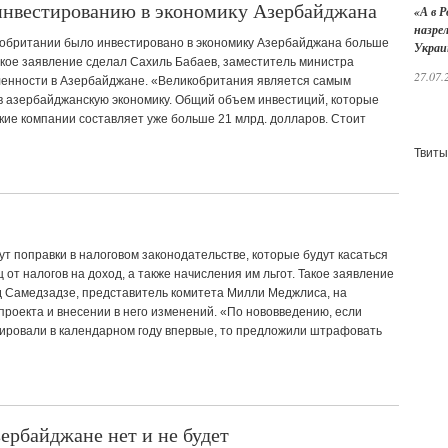
инвестированию в экономику Азербайджана
«А в Р
назре
обритании было инвестировано в экономику Азербайджана больше
Украи
акое заявление сделал Сахиль Бабаев, заместитель министра
27.07.
енности в Азербайджане. «Великобритания является самым
в азербайджанскую экономику. Общий объем инвестиций, которые
кие компании составляет уже больше 21 млрд. долларов. Стоит
Твиты
т поправки в налоговом законодательстве, которые будут касаться
от налогов на доход, а также начисления им льгот. Такое заявление
д Самедзадзе, представитель комитета Милли Меджлиса, на
роекта и внесении в него изменений. «По нововведению, если
ировали в календарном году впервые, то предложили штрафовать
ербайджане нет и не будет