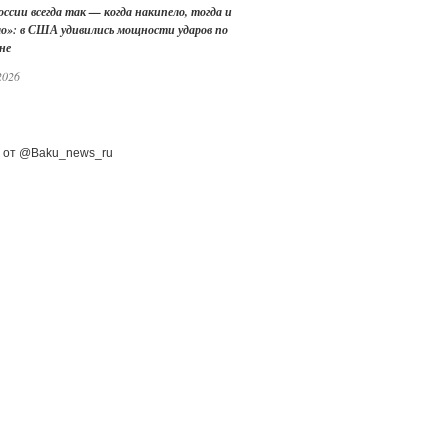
оссии всегда так — когда накипело, тогда и
ло»: в США удивились мощности ударов по
не
2026
 от @Baku_news_ru