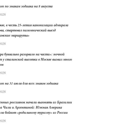
оп по знакам зодиака на 8 августа
2026
кве, в честь 25-летия канонизации адмирала
ва, стартовал паломнический выезд
овские маршруты»
2026
ра буквально разорвало на части»: ночной
т у сталинской высотки в Москве вызвал много
сов
2026
оп на 31 июля для всех знаков зодиака
2026
енных россиянок начали выгонять из Бразилии
 за Чили и Аргентиной: Южная Америка
ила бойкот «родильному туризму» из России
2026