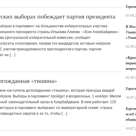
Гороск
ских выборах побеждает партия президента
07.08.
ыборах в парламент на большинстве избирательных участках
В Мос
Ушако
нешнего президента страны Ильхама Алиева - «Ени Азербайджан».
«Ушак
ава Центральной избирательной комиссии, сообщил
льтаты голосования, назвав тех кандидатов, которые набрали
02.08.
 С учетом принадлежности претендентов к партии, партия
т не […]
«Курье
терак
вопро
02.08.
олгожданная «тишина»
Гороск
ане наступила долгожданная «тишина», которая присуща каждой
боров. Выборы в парламент пройдут в воскресенье, 1 ноября. Милли
30.07.
ный законодательный орган в Азербайджане. В нем работают 125
 которых в парламент выбирают по мажоритарной схеме: страна
Берем
омандатных округов и за то, чтобы […]
вслед
объяв
30.07.