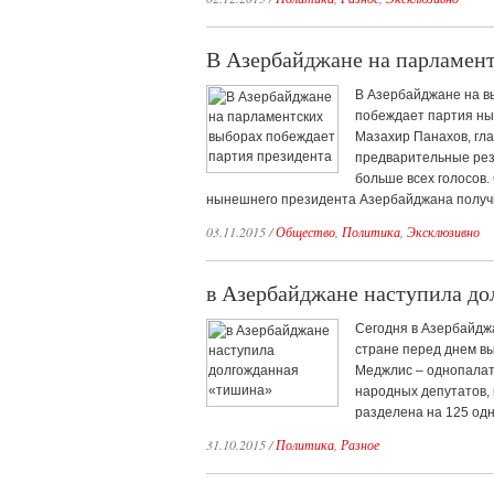
В Азербайджане на парламент
В Азербайджане на в
побеждает партия ны
Мазахир Панахов, гл
предварительные резу
больше всех голосов.
нынешнего президента Азербайджана получи
03.11.2015
/
Общество
,
Политика
,
Эксклюзивно
в Азербайджане наступила д
Сегодня в Азербайдж
стране перед днем вы
Меджлис – однопалат
народных депутатов,
разделена на 125 одн
31.10.2015
/
Политика
,
Разное