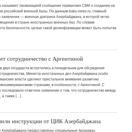
 называют провокацией сообщение германских СМИ о создании на
и российской военной базы. По данным baku-news.ru, главный
 заявления — военная доктрина Азербайджана, в которой четко
мещения в стране иностранных военных баз. По словам
ета безопасности, целью такой дезинформации может быть попытка
т сотрудничество с Аргентиной
 двух государств встретились в понедельник для обсуждения
сотрудничества. Министр иностранных дел Азербайджана особо
ликанские власти уделяют пристальное внимание развитию
жноамериканскими странами, в особенности, с Аргентиной. С
 последовало ответное заявление о том, что сотрудничество между
 а также […]
чили инструкции от ЦИК Азербайджана
и Азербайджана предоставлены специальные брошюры,