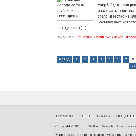
Азербайджанской рес
результаты политики,
стало известно из з
большая часть ответс
заведующего […]
04.09.2015
/
Общество
,
Политика
,
Разное
,
Эксклю
8
НАЗАД
1
2
3
4
5
6
7
31
КРИМИНАЛ
НОВОСТИ БАКУ
ОБЩЕСТВ
Copyright © 2012 - 2026 Baku-News.Ru. Все права 
Копирование разрешено, только с установкой активно